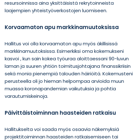
resursoinnissa aina yksittäisistä rekrytoinneista
laajempien yhteistyöverkostojen luomiseen.
Korvaamaton apu markkinamuutoksissa
Hallitus voi olla korvaamaton apu myös äkillisissä
markkinamuutoksissa. Esimerkiksi oma kokemukseni
kasvoi , kun sain kokea työuraa aloittaessani 90-luvun
laman ja suuren yhtiön toimitusjohtajana finanssikriisin
sekä monia pienempiä talouden häiriöitä. Kokemusteni
perusteella oli jo hieman helpompaa arvioida muun
muassa koronapandemian vaikutuksia ja pohtia
varautumiskeinoja.
Päivittäistoiminnan haasteiden ratkaisu
Hallitukselta voi saada myös osaavia näkemyksiä
projektitoiminnan haasteiden ratkaisemiseen tai