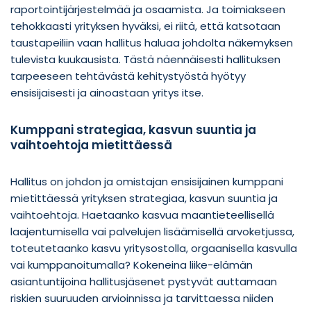
raportointijärjestelmää ja osaamista. Ja toimiakseen
tehokkaasti yrityksen hyväksi, ei riitä, että katsotaan
taustapeiliin vaan hallitus haluaa johdolta näkemyksen
tulevista kuukausista. Tästä näennäisesti hallituksen
tarpeeseen tehtävästä kehitystyöstä hyötyy
ensisijaisesti ja ainoastaan yritys itse.
Kumppani strategiaa, kasvun suuntia ja
vaihtoehtoja mietittäessä
Hallitus on johdon ja omistajan ensisijainen kumppani
mietittäessä yrityksen strategiaa, kasvun suuntia ja
vaihtoehtoja. Haetaanko kasvua maantieteellisellä
laajentumisella vai palvelujen lisäämisellä arvoketjussa,
toteutetaanko kasvu yritysostolla, orgaanisella kasvulla
vai kumppanoitumalla? Kokeneina liike-elämän
asiantuntijoina hallitusjäsenet pystyvät auttamaan
riskien suuruuden arvioinnissa ja tarvittaessa niiden