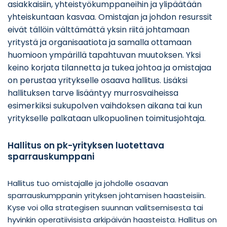
asiakkaisiin, yhteistyökumppaneihin ja ylipäätään
yhteiskuntaan kasvaa. Omistajan ja johdon resurssit
eivät tällöin välttämättä yksin riitä johtamaan
yritystä ja organisaatiota ja samalla ottamaan
huomioon ympärillä tapahtuvan muutoksen. Yksi
keino korjata tilannetta ja tukea johtoa ja omistajaa
on perustaa yritykselle osaava hallitus. Lisäksi
hallituksen tarve lisääntyy murrosvaiheissa
esimerkiksi sukupolven vaihdoksen aikana tai kun
yritykselle palkataan ulkopuolinen toimitusjohtaja.
Hallitus on pk-yrityksen luotettava
sparrauskumppani
Hallitus tuo omistajalle ja johdolle osaavan
sparrauskumppanin yrityksen johtamisen haasteisiin.
Kyse voi olla strategisen suunnan valitsemisesta tai
hyvinkin operatiivisista arkipäivän haasteista. Hallitus on