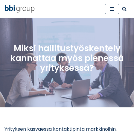
Siirry
suoraan
sisältöön
Miksi hallitustyöskentely
kannattaa myös pienessä
yrityksessä?
Yrityksen kasvaessa kontaktipinta markkinoihin,