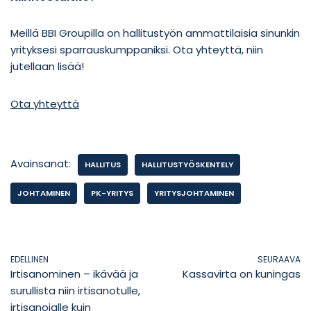
Meillä BBI Groupilla on hallitustyön ammattilaisia sinunkin
yrityksesi sparrauskumppaniksi. Ota yhteyttä, niin
jutellaan lisää!
Ota yhteyttä
Avainsanat:
HALLITUS
HALLITUSTYÖSKENTELY
JOHTAMINEN
PK-YRITYS
YRITYSJOHTAMINEN
EDELLINEN
SEURAAVA
Irtisanominen – ikävää ja
Kassavirta on kuningas
surullista niin irtisanotulle,
irtisanojalle kuin