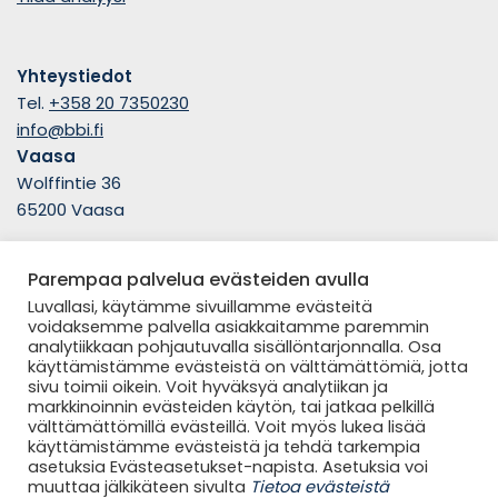
Yhteystiedot
Tel.
+358 20 7350230
info@bbi.fi
Vaasa
Wolffintie 36
65200 Vaasa
Parempaa palvelua evästeiden avulla
Seuraa meitä
Luvallasi, käytämme sivuillamme evästeitä
voidaksemme palvella asiakkaitamme paremmin
analytiikkaan pohjautuvalla sisällöntarjonnalla. Osa
käyttämistämme evästeistä on välttämättömiä, jotta
sivu toimii oikein. Voit hyväksyä analytiikan ja
markkinoinnin evästeiden käytön, tai jatkaa pelkillä
välttämättömillä evästeillä. Voit myös lukea lisää
käyttämistämme evästeistä ja tehdä tarkempia
© 2023 BBI Group Oy
asetuksia Evästeasetukset-napista. Asetuksia voi
Tietoa evästeistä
muuttaa jälkikäteen sivulta
Tietoa evästeistä