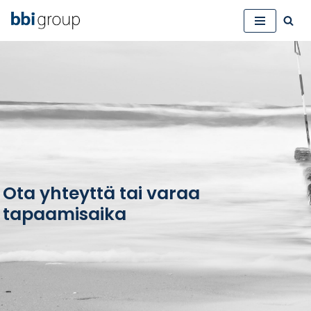
Siirry
suoraan
sisältöön
Ota yhteyttä tai varaa
tapaamisaika