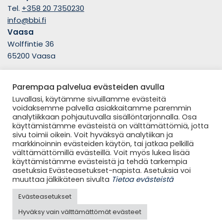
Tel.
+358 20 7350230
info@bbi.fi
Vaasa
Wolffintie 36
65200 Vaasa
Parempaa palvelua evästeiden avulla
Seuraa meitä
Luvallasi, käytämme sivuillamme evästeitä
voidaksemme palvella asiakkaitamme paremmin
analytiikkaan pohjautuvalla sisällöntarjonnalla. Osa
käyttämistämme evästeistä on välttämättömiä, jotta
sivu toimii oikein. Voit hyväksyä analytiikan ja
markkinoinnin evästeiden käytön, tai jatkaa pelkillä
välttämättömillä evästeillä. Voit myös lukea lisää
käyttämistämme evästeistä ja tehdä tarkempia
© 2023 BBI Group Oy
asetuksia Evästeasetukset-napista. Asetuksia voi
Tietoa evästeistä
muuttaa jälkikäteen sivulta
Tietoa evästeistä
Sivusto käyttää Googlen reCAPTCHA v3 -palvelua
roskapostin torjuntaan. Lisätietoa Googlen tietojen käytöstä
Evästeasetukset
saat Googlen dokumenteista
Tietosuojakäytäntö
ja
Hyväksy vain välttämättömät evästeet
Palveluehdot
.