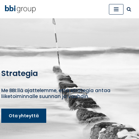
Siirry
suoraan
sisältöön
Strategia
Me BBI:llä ajattelemme, että strategia antaa
liiketoiminnalle suunnan ja vauhdin.
Ota yhteyttä