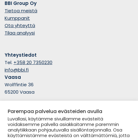
BBI Group Oy
Tietoa meistä
Kumppanit
Ota yhteyttä
Tilaa analyysi
Yhteystiedot
Tel.
+358 20 7350230
info@bbi.fi
Vaasa
Wolffintie 36
65200 Vaasa
Parempaa palvelua evästeiden avulla
Seuraa meitä
Luvallasi, käytämme sivuillamme evästeitä
voidaksemme palvella asiakkaitamme paremmin
analytiikkaan pohjautuvalla sisällöntarjonnalla. Osa
käyttämistämme evästeistä on välttämättömiä, jotta