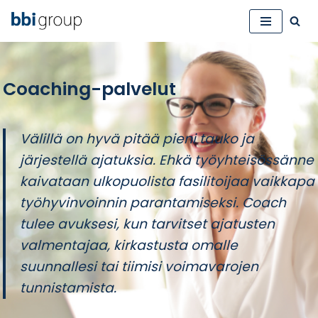
Siirry
suoraan
sisältöön
Coaching-palvelut
Välillä on hyvä pitää pieni tauko ja
järjestellä ajatuksia. Ehkä työyhteisössänne
kaivataan ulkopuolista fasilitoijaa vaikkapa
työhyvinvoinnin parantamiseksi. Coach
tulee avuksesi, kun tarvitset ajatusten
valmentajaa, kirkastusta omalle
suunnallesi tai tiimisi voimavarojen
tunnistamista.