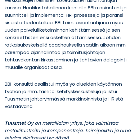
verkkosivujen teknisen toteutuksen asiantuntijan
kanssa. Henkilöstöhallinnon kentällä BBI:n asiantuntija
suunnitteli ja implementoi HR-prosesseja ja paransi
sisäistä tiedonkulkua. BBI toimi asiantuntijana myös
uuden palveluliiketoiminnan kehittämisessä ja sen
konkreettisten ensi askelten ottamisessa. Johdon
ratkaisukeskeisellä coachauksella saatiin aikaan mm.
parempaa ajanhallintaa ja toimitusjohtajan
tehtäväkentän kirkastaminen ja tehtävien delegointi
muualle organisaatiossa.
BBI-konsultti osallistui myös yo alueiden käytännön
työhön ja mm. fasilitoi kehityskeskusteluja ja istui
Tuusmetin johtoryhmässä markkinoinnista ja HR:stä
vastaavana.
Tuusmet Oy
on metallialan yritys, joka valmistaa
metallituotteita ja komponentteja. Toimipaikka ja oma
tehdas sijaitsevat Hyrylässä.