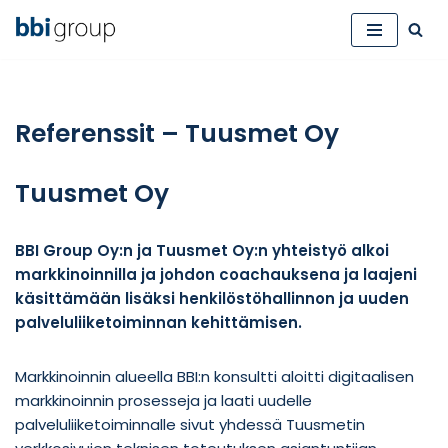
Siirry
suoraan
sisältöön
Referenssit – Tuusmet Oy
Tuusmet Oy
BBI Group Oy:n ja Tuusmet Oy:n yhteistyö alkoi
markkinoinnilla ja johdon coachauksena ja laajeni
käsittämään lisäksi henkilöstöhallinnon ja uuden
palveluliiketoiminnan kehittämisen.
Markkinoinnin alueella BBI:n konsultti aloitti digitaalisen
markkinoinnin prosesseja ja laati uudelle
palveluliiketoiminnalle sivut yhdessä Tuusmetin