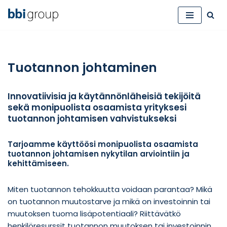
Siirry
suoraan
sisältöön
Tuotannon johtaminen
Innovatiivisia ja käytännönläheisiä tekijöitä
sekä monipuolista osaamista yrityksesi
tuotannon johtamisen vahvistukseksi
Tarjoamme käyttöösi monipuolista osaamista
tuotannon johtamisen nykytilan arviointiin ja
kehittämiseen.
Miten tuotannon tehokkuutta voidaan parantaa? Mikä
on tuotannon muutostarve ja mikä on investoinnin tai
muutoksen tuoma lisäpotentiaali? Riittävätkö
henkilöresurssit tuotannon muutoksen tai investoinnin