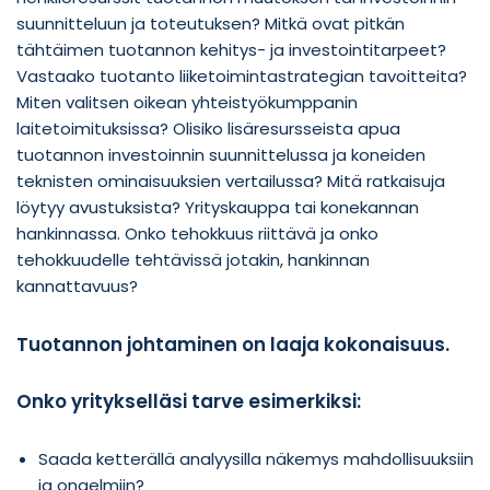
suunnitteluun ja toteutuksen? Mitkä ovat pitkän
tähtäimen tuotannon kehitys- ja investointitarpeet?
Vastaako tuotanto liiketoimintastrategian tavoitteita?
Miten valitsen oikean yhteistyökumppanin
laitetoimituksissa? Olisiko lisäresursseista apua
tuotannon investoinnin suunnittelussa ja koneiden
teknisten ominaisuuksien vertailussa? Mitä ratkaisuja
löytyy avustuksista? Yrityskauppa tai konekannan
hankinnassa. Onko tehokkuus riittävä ja onko
tehokkuudelle tehtävissä jotakin, hankinnan
kannattavuus?
Tuotannon johtaminen on laaja kokonaisuus.
Onko yritykselläsi tarve esimerkiksi:
Saada ketterällä analyysilla näkemys mahdollisuuksiin
ja ongelmiin?