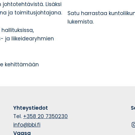
 johtotehtävistä. Lisäksi
ina ja toimitusjohtajana.
Satu harrastaa kuntoliikun
lukemista.
hallituksissa,
- ja liikeidearyhmien
me kehittämään
Yhteystiedot
S
Tel.
+358 20 7350230
info@bbi.fi
Vaasa