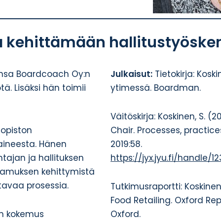
 kehittämään hallitustyösken
mansa Boardcoach Oy:n
Julkaisut:
Tietokirja: Kosk
ä. Lisäksi hän toimii
ytimessä. Boardman.
Väitöskirja: Koskinen, S. (
iopiston
Chair. Processes, practice
aineesta. Hänen
2019:58.
htajan ja hallituksen
https://jyx.jyu.fi/handle/
ttamuksen kehittymistä
tavaa prosessia.
Tutkimusraportti: Koskinen
Food Retailing. Oxford Rep
en kokemus
Oxford.