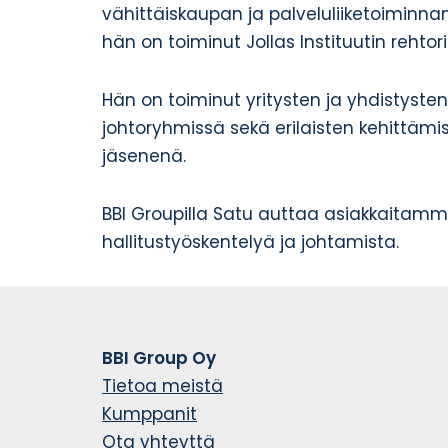
vähittäiskaupan ja palveluliiketoiminnan
hän on toiminut Jollas Instituutin rehtor
Hän on toiminut yritysten ja yhdistysten 
johtoryhmissä sekä erilaisten kehittämis
jäsenenä.
BBI Groupilla Satu auttaa asiakkaitam
hallitustyöskentelyä ja johtamista.
BBI Group Oy
Tietoa meistä
Kumppanit
Ota yhteyttä