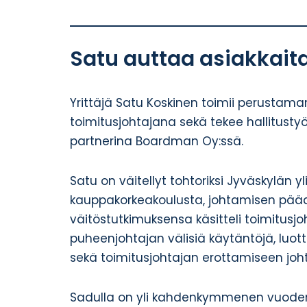
Satu auttaa asiakkaita
Yrittäjä Satu Koskinen toimii perusta
toimitusjohtajana sekä tekee hallitustyöt
partnerina Boardman Oy:ssä.
Satu on väitellyt tohtoriksi Jyväskylän yl
kauppakorkeakoulusta, johtamisen pää
väitöstutkimuksensa käsitteli toimitusjo
puheenjohtajan välisiä käytäntöjä, luo
sekä toimitusjohtajan erottamiseen joh
Sadulla on yli kahdenkymmenen vuod